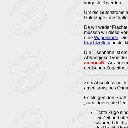
vorgestellt werden.
Um die Güterströme 
Güterzüge im Schatte
Da wir weder Frachte
müssen wir diese Vor
eine
Wagenkarte
. Di
Frachtzetteln
bestückt
Die Eisenbahn ist ein
Abhängigkeit von der
americaN
- Arrangem
deutschen Zugleitbet
Zum Abschluss noch 
amerikanisches Origi
Es steigert den Spaß
„vorbildgerechte Ged
Echte Züge sind
Dir Zeit und übe
während der Fah
der Realität ko