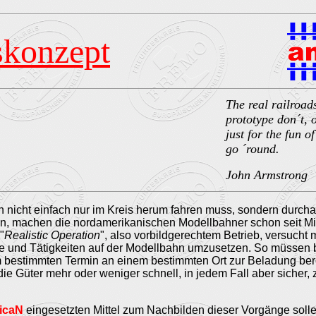
skonzept
The real railroad
prototype don´t, o
just for the fun o
go ´round.
John Armstrong
 nicht einfach nur im Kreis herum fahren muss, sondern durcha
n, machen die nordamerikanischen Modellbahner schon seit Mit
"
Realistic Operation
", also vorbildgerechtem Betrieb, versucht
 und Tätigkeiten auf der Modellbahn umzusetzen. So müssen 
bestimmten Termin an einem bestimmten Ort zur Beladung bere
ie Güter mehr oder weniger schnell, in jedem Fall aber sicher,
icaN
eingesetzten Mittel zum Nachbilden dieser Vorgänge soll