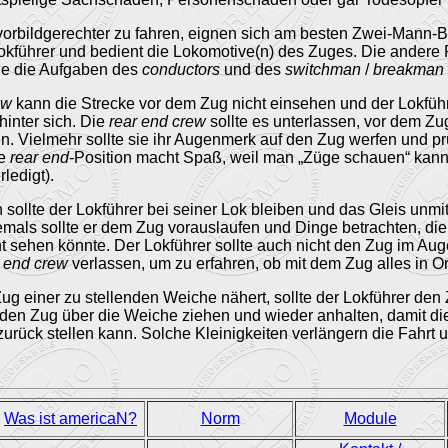
orbildgerechter zu fahren, eignen sich am besten Zwei-Mann-
Lokführer und bedient die Lokomotive(n) des Zuges. Die andere 
he die Aufgaben des
conductors
und des
switchman
/
breakman
ew
kann die Strecke vor dem Zug nicht einsehen und der Lokführ
inter sich. Die
rear end crew
sollte es unterlassen, vor dem Zu
n. Vielmehr sollte sie ihr Augenmerk auf den Zug werfen und prü
ie
rear end
-Position macht Spaß, weil man „Züge schauen“ kann 
ledigt).
ollte der Lokführer bei seiner Lok bleiben und das Gleis unmit
mals sollte er dem Zug vorauslaufen und Dinge betrachten, die
t sehen könnte. Der Lokführer sollte auch nicht den Zug im Au
r end crew
verlassen, um zu erfahren, ob mit dem Zug alles in Or
ug einer zu stellenden Weiche nähert, sollte der Lokführer den 
 den Zug über die Weiche ziehen und wieder anhalten, damit d
urück stellen kann. Solche Kleinigkeiten verlängern die Fahrt 
Was ist americaN?
Norm
Module