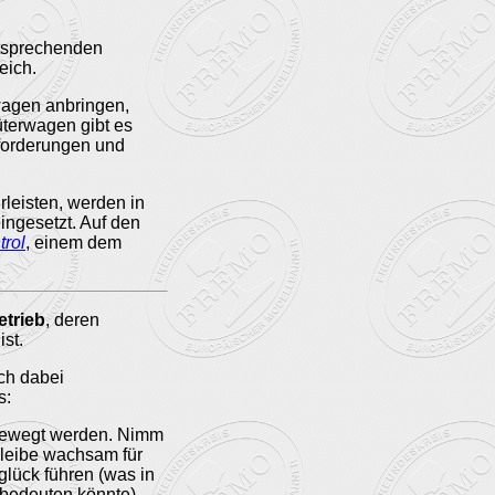
ntsprechenden
eich.
wagen anbringen,
terwagen gibt es
forderungen und
rleisten, werden in
ingesetzt. Auf den
trol
, einem dem
etrieb
, deren
ist.
ch dabei
s:
 bewegt werden. Nimm
 bleibe wachsam für
glück führen (was in
bedeuten könnte).