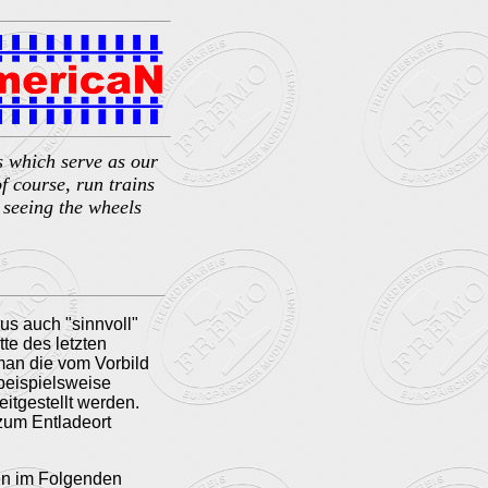
s which serve as our
f course, run trains
f seeing the wheels
us auch "sinnvoll"
te des letzten
 man die vom Vorbild
beispielsweise
itgestellt werden.
 zum Entladeort
en im Folgenden