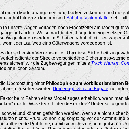
auf einem Modularrangement überblicken zu können und die e
nbahnhof bilden zu können sind
Bahnhofsdatenblätter
sehr hilfr
n in unsere Wagen verladen noch Frachtzettel am Modellgüter
gänge auf andere Weise nachbilden. Für jeden eingesetzten Gü
ese Wagenkarten werden im Schattenbahnhof mit Leerwagenan
, womit der Laufweg eins Güterwagens vorgegeben ist.
es der sichersten Verkehrsmittel. Um diese Sicherheit zu gewäh
 Verkehrsdichte der Strecke verschiedene Sicherungssysteme e
ents sichern wir die Zugbewegungen mittels
Track Warrant Con
rieb ähnlichen System.
die Übersetzung einer
Philosophie zum vorbildorientierten B
nal auf der sehenswerten
Homepage von Joe Fugate
zu finden 
-Faktor beim Fahren eines Modellzuges erheblich, wenn man si
anken" macht. Was steckt hinter dieser Idee? Bedenke folgende
 schwer und können gefährlich werden, wenn sie nicht sicher
rstürze nichts. Prüfe Deinen Zug sorgfältig vor der Abfahrt und
rt auftretende Probleme, damit sie nicht zu einem größeren Un
stspielige Sachschäden, Personenschäden oder gar Todesopfer 