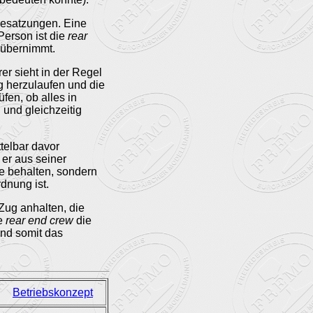
Besatzungen. Eine
Person ist die
rear
übernimmt.
er sieht in der Regel
g herzulaufen und die
fen, ob alles in
und gleichzeitig
telbar davor
 er aus seiner
ge behalten, sondern
dnung ist.
Zug anhalten, die
ie
rear end crew
die
und somit das
Betriebskonzept