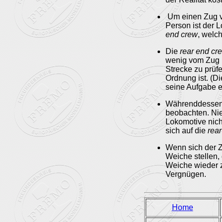
Um einen Zug v
Person ist der 
end crew
, welc
Die
rear end cr
wenig vom Zug h
Strecke zu prüfe
Ordnung ist. (D
seine Aufgabe er
Währenddessen s
beobachten. Nie
Lokomotive nich
sich auf die
rea
Wenn sich der Z
Weiche stellen,
Weiche wieder z
Vergnügen.
Home